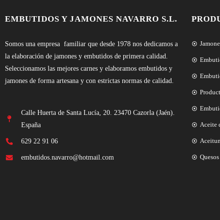
EMBUTIDOS Y JAMONES NAVARRO S.L.
PROD
Jamones
Somos una empresa familiar que desde 1978 nos dedicamos a
la elaboración de jamones y embutidos de primera calidad.
Embuti
Seleccionamos las mejores carnes y elaboramos embutidos y
Embuti
jamones de forma artesana y con estrictas normas de calidad.
Produc
Embuti
Calle Huerta de Santa Lucía, 20. 23470 Cazorla (Jaén).
Aceite 
España
Aceitu
629 22 91 06
Quesos 
embutidos.navarro@hotmail.com