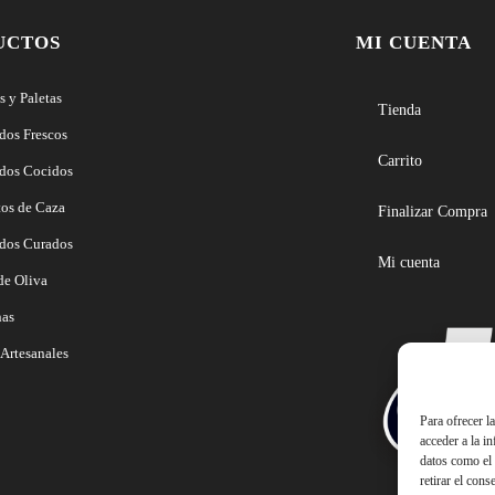
UCTOS
MI CUENTA
 y Paletas
Tienda
dos Frescos
Carrito
dos Cocidos
tos de Caza
Finalizar Compra
dos Curados
Mi cuenta
de Oliva
nas
Artesanales
Para ofrecer l
acceder a la i
datos como el 
retirar el cons