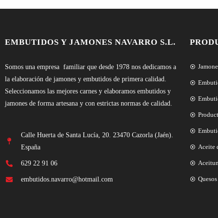
EMBUTIDOS Y JAMONES NAVARRO S.L.
PROD
Jamones
Somos una empresa familiar que desde 1978 nos dedicamos a
la elaboración de jamones y embutidos de primera calidad.
Embuti
Seleccionamos las mejores carnes y elaboramos embutidos y
Embuti
jamones de forma artesana y con estrictas normas de calidad.
Produc
Embuti
Calle Huerta de Santa Lucía, 20. 23470 Cazorla (Jaén).
Aceite 
España
Aceitu
629 22 91 06
Quesos 
embutidos.navarro@hotmail.com