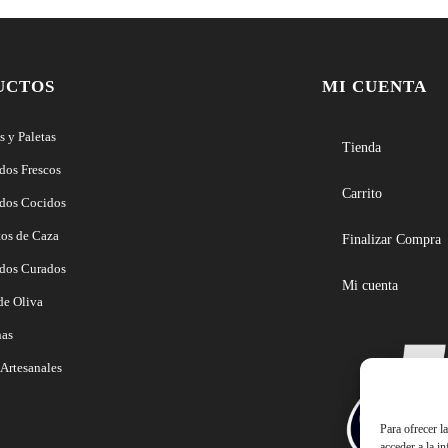
UCTOS
MI CUENTA
 y Paletas
Tienda
dos Frescos
Carrito
dos Cocidos
tos de Caza
Finalizar Compra
dos Curados
Mi cuenta
de Oliva
nas
Artesanales
Para ofrecer l
acceder a la i