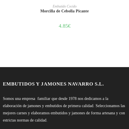
AÑADIR AL CARRITO
Embutido Cocido
Morcilla de Cebolla Picante
4.85
€
EMBUTIDOS Y JAMONES NAVARRO S.L.
Somos una empresa familiar que desde 1978 nos dedicamos a la
elaboración de jamones y embutidos de primera calidad. Seleccionamos las
mejores carnes y elaboramos embutidos y jamones de forma artesana y con
estrictas normas de calidad.