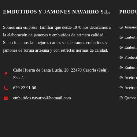
EMBUTIDOS Y JAMONES NAVARRO S.L.
PROD
Jamones
Somos una empresa familiar que desde 1978 nos dedicamos a
la elaboración de jamones y embutidos de primera calidad.
Embuti
Seleccionamos las mejores carnes y elaboramos embutidos y
Embuti
jamones de forma artesana y con estrictas normas de calidad.
Produc
Embuti
Calle Huerta de Santa Lucía, 20. 23470 Cazorla (Jaén).
Aceite 
España
Aceitu
629 22 91 06
Quesos 
embutidos.navarro@hotmail.com