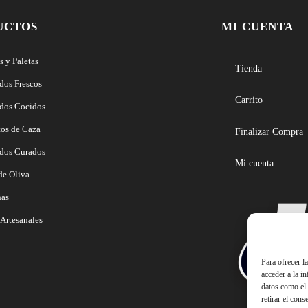
UCTOS
MI CUENTA
 y Paletas
Tienda
dos Frescos
Carrito
dos Cocidos
tos de Caza
Finalizar Compra
dos Curados
Mi cuenta
de Oliva
nas
Artesanales
Para ofrecer l
acceder a la i
datos como el 
retirar el cons