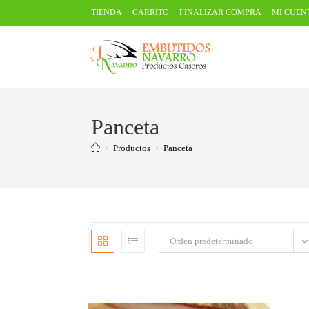
TIENDA
CARRITO
FINALIZAR COMPRA
MI CUEN
Panceta
>
Productos
>
Panceta
Orden predeterminado