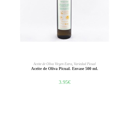
AÑADIR AL CARRITO
Aceite de Oliva Virgen Extra
,
Variedad Picual
Aceite de Oliva Picual. Envase 500 ml.
3.95
€