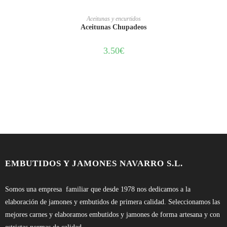
LEER MÁS
Aceitunas y encurtidos
Aceitunas Chupadeos
3.50
€
EMBUTIDOS Y JAMONES NAVARRO S.L.
Somos una empresa familiar que desde 1978 nos dedicamos a la
elaboración de jamones y embutidos de primera calidad. Seleccionamos las
mejores carnes y elaboramos embutidos y jamones de forma artesana y con