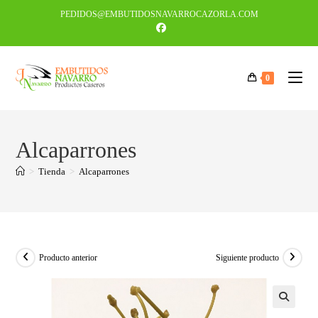
PEDIDOS@EMBUTIDOSNAVARROCAZORLA.COM
0
Alcaparrones
>
Tienda
>
Alcaparrones
Producto anterior
Siguiente producto