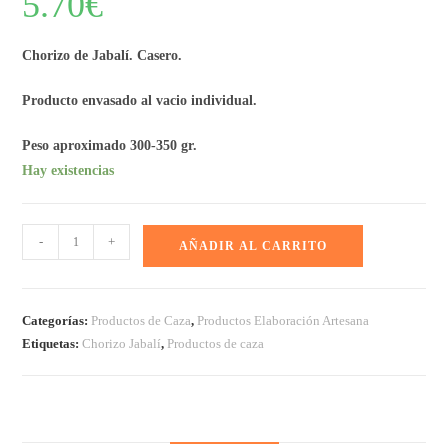
5.70
€
Chorizo de Jabalí. Casero.
Producto envasado al vacio individual.
Peso aproximado 300-350 gr.
Hay existencias
-
+
AÑADIR AL CARRITO
Categorías:
Productos de Caza
,
Productos Elaboración Artesana
Etiquetas:
Chorizo Jabalí
,
Productos de caza