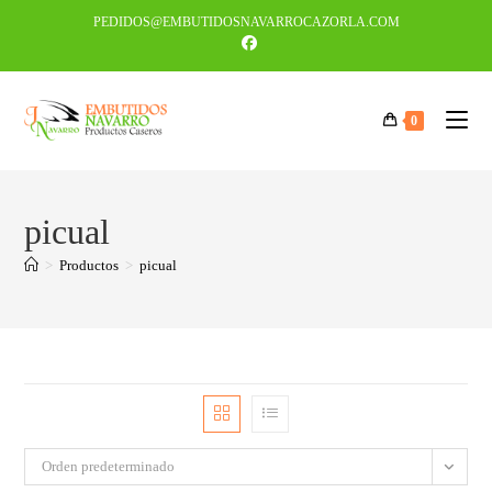
PEDIDOS@EMBUTIDOSNAVARROCAZORLA.COM
0
picual
>
Productos
>
picual
Orden predeterminado