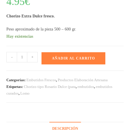
4.95
€
Chorizo Extra Dulce fresco.
Peso aproximado de la pieza 500 – 600 gr.
Hay existencias
-
+
AÑADIR AL CARRITO
Categorías:
Embutidos Frescos
,
Productos Elaboración Artesana
Etiquetas:
Chorizo tipo Rosario Dulce (para
,
embutidos
,
embutidos
curados
,
Lomo
DESCRIPCIÓN